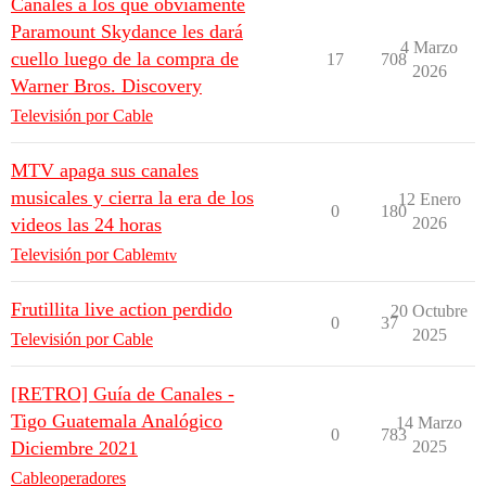
Canales a los que obviamente
Paramount Skydance les dará
4 Marzo
cuello luego de la compra de
17
708
2026
Warner Bros. Discovery
Televisión por Cable
MTV apaga sus canales
musicales y cierra la era de los
12 Enero
0
180
videos las 24 horas
2026
Televisión por Cable
mtv
Frutillita live action perdido
20 Octubre
0
37
2025
Televisión por Cable
[RETRO] Guía de Canales -
Tigo Guatemala Analógico
14 Marzo
0
783
Diciembre 2021
2025
Cableoperadores