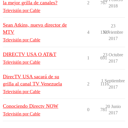
la mejor grilla de canales?
2
767
2018
Televisión por Cable
Sean Atkins, nuevo director de
23
MTV
4
1337
Noviembre
2017
Televisión por Cable
DIRECTV USA O AT&T
23 Octubre
1
691
2017
Televisión por Cable
DirecTV USA sacará de su
1 Septiembre
grilla al canal TV Venezuela
2
1116
2017
Televisión por Cable
Conociendo Directv NOW
20 Junio
0
781
2017
Televisión por Cable