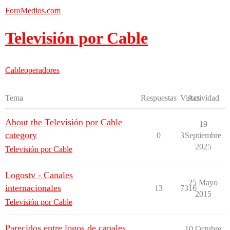
ForoMedios.com
Televisión por Cable
Cableoperadores
Tema
Respuestas
Vistas
Actividad
About the Televisión por Cable
19
category
0
3
Septiembre
2025
Televisión por Cable
Logostv - Canales
25 Mayo
internacionales
13
7316
2015
Televisión por Cable
Parecidos entre logos de canales
10 Octubre