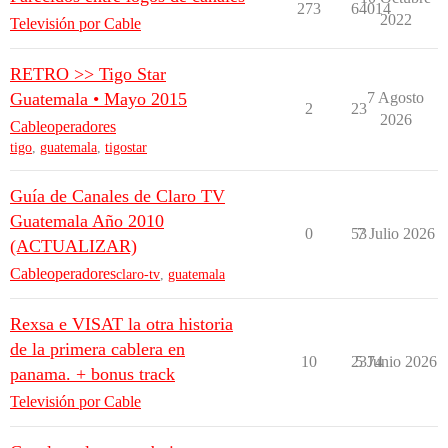
273
64014
2022
Televisión por Cable
RETRO >> Tigo Star
Guatemala • Mayo 2015
7 Agosto
2
23
2026
Cableoperadores
tigo
,
guatemala
,
tigostar
Guía de Canales de Claro TV
Guatemala Año 2010
0
53
7 Julio 2026
(ACTUALIZAR)
Cableoperadores
claro-tv
,
guatemala
Rexsa e VISAT la otra historia
de la primera cablera en
10
2374
5 Junio 2026
panama. + bonus track
Televisión por Cable