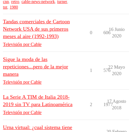
cnn
,
retro
,
cable-news-network
,
turner
,
tnt
,
1980
Tandas comerciales de Cartoon
Network USA de sus primeros
16 Junio
0
606
meses al aire (1992-1993)
2020
Televisión por Cable
Sigue la moda de las
repeticiones...pero de la mejor
22 Mayo
1
576
manera
2020
Televisión por Cable
La Serie A TIM de Italia 2018-
17 Agosto
2019 sin TV para Latinoamérica
2
1977
2018
Televisión por Cable
Urna virtual: ¿cual sistema tiene
20 Febrero