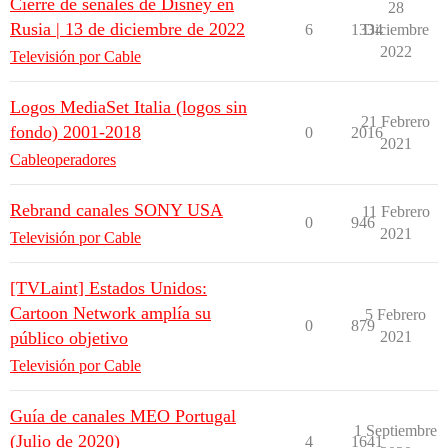
Cierre de señales de Disney en
28
Rusia | 13 de diciembre de 2022
6
1334
Diciembre
2022
Televisión por Cable
Logos MediaSet Italia (logos sin
21 Febrero
fondo) 2001-2018
0
2016
2021
Cableoperadores
Rebrand canales SONY USA
11 Febrero
0
946
2021
Televisión por Cable
[TVLaint] Estados Unidos:
Cartoon Network amplía su
5 Febrero
0
879
público objetivo
2021
Televisión por Cable
Guía de canales MEO Portugal
1 Septiembre
(Julio de 2020)
4
1641