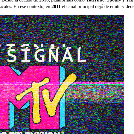
sicales. En ese contexto, en
2011
el canal principal dejó de emitir video