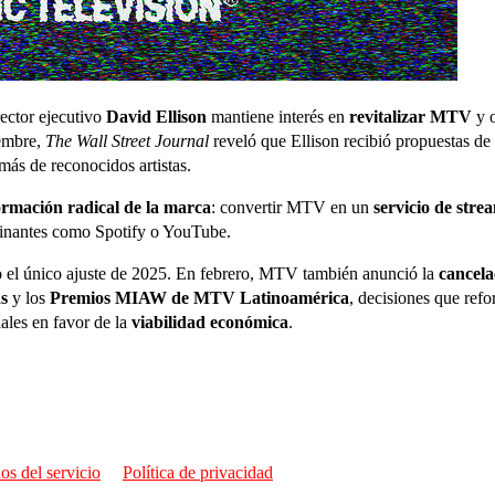
rector ejecutivo
David Ellison
mantiene interés en
revitalizar MTV
y o
iembre,
The Wall Street Journal
reveló que Ellison recibió propuestas de f
más de reconocidos artistas.
ormación radical de la marca
: convertir MTV en un
servicio de str
minantes como Spotify o YouTube.
do el único ajuste de 2025. En febrero, MTV también anunció la
cancela
s
y los
Premios MIAW de MTV Latinoamérica
, decisiones que ref
nales en favor de la
viabilidad económica
.
os del servicio
Política de privacidad