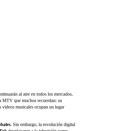
ontinuarán al aire en todos los mercados,
e la MTV que muchos recuerdan: su
os videos musicales ocupan un lugar
obales
. Sin embargo, la revolución digital
kTok
desplazaron a la televisión como