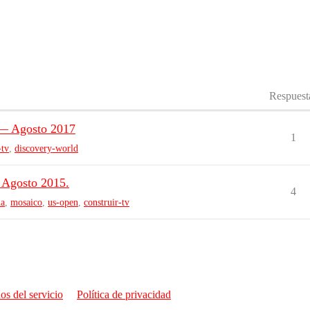
Respuest
 — Agosto 2017
1
-tv
,
discovery-world
| Agosto 2015.
4
na
,
mosaico
,
us-open
,
construir-tv
os del servicio
Política de privacidad