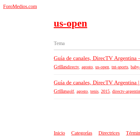
ForoMedios.com
us-open
Tema
Guía de canales, DirecTV Argentina
Grillas
directv
,
agosto
,
us-open
,
tnt-sports
,
baby
Guía de canales, DirecTV Argentina 
Grillas
golf
,
agosto
,
tenis
,
2015
,
directv-argenti
Inicio
Categorías
Directrices
Términ