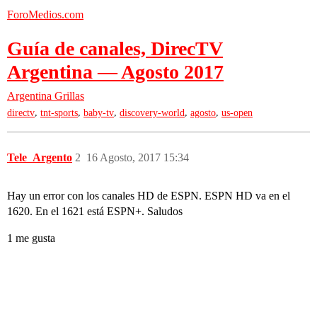
ForoMedios.com
Guía de canales, DirecTV
Argentina — Agosto 2017
Argentina
Grillas
,
,
,
,
,
directv
tnt-sports
baby-tv
discovery-world
agosto
us-open
Tele_Argento
2
16 Agosto, 2017 15:34
Hay un error con los canales HD de ESPN. ESPN HD va en el
1620. En el 1621 está ESPN+. Saludos
1 me gusta