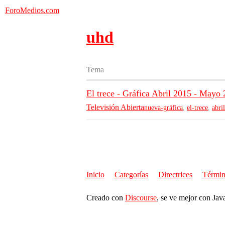
ForoMedios.com
uhd
Tema
El trece - Gráfica Abril 2015 - May
Televisión Abierta
nueva-gráfica
,
el-trece
,
abri
Inicio
Categorías
Directrices
Términ
Creado con
Discourse
, se ve mejor con Jav