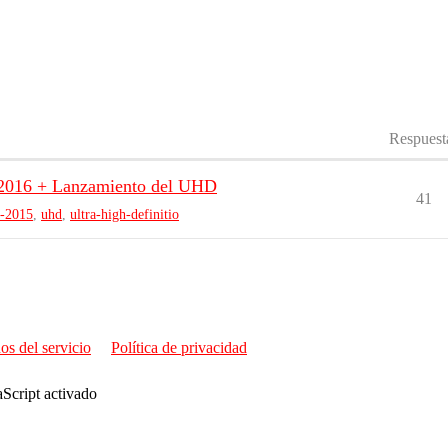
Respuest
o 2016 + Lanzamiento del UHD
41
l-2015
,
uhd
,
ultra-high-definitio
os del servicio
Política de privacidad
aScript activado