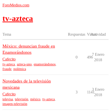
ForoMedios.com
tv-azteca
Tema
Respuestas
Vistas
Actividad
México: denuncian fraude en
Enamorándonos
7 Enero
0
496
Cafecito
2018
tv-azteca
,
azteca-uno
,
enamorándonos
,
fraude
,
polémica
Novedades de la televisión
mexicana
3 Enero
3
1141
Cafecito
2018
televisa
,
televisión
,
méxico
,
tv-azteca
,
imagen-televisión