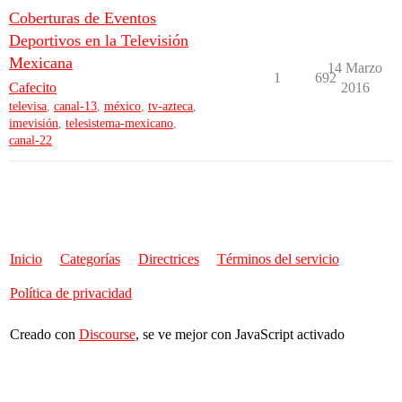
Coberturas de Eventos
Deportivos en la Televisión
Mexicana
14 Marzo
1
692
Cafecito
2016
televisa
,
canal-13
,
méxico
,
tv-azteca
,
imevisión
,
telesistema-mexicano
,
canal-22
Inicio
Categorías
Directrices
Términos del servicio
Política de privacidad
Creado con
Discourse
, se ve mejor con JavaScript activado