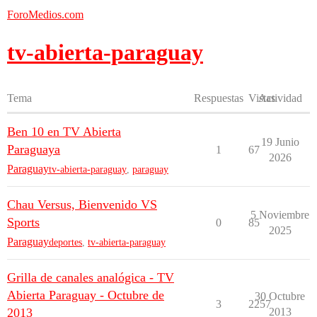
ForoMedios.com
tv-abierta-paraguay
Tema
Respuestas
Vistas
Actividad
Ben 10 en TV Abierta
19 Junio
Paraguaya
1
67
2026
Paraguay
tv-abierta-paraguay
,
paraguay
Chau Versus, Bienvenido VS
5 Noviembre
Sports
0
85
2025
Paraguay
deportes
,
tv-abierta-paraguay
Grilla de canales analógica - TV
Abierta Paraguay - Octubre de
30 Octubre
3
2257
2013
2013