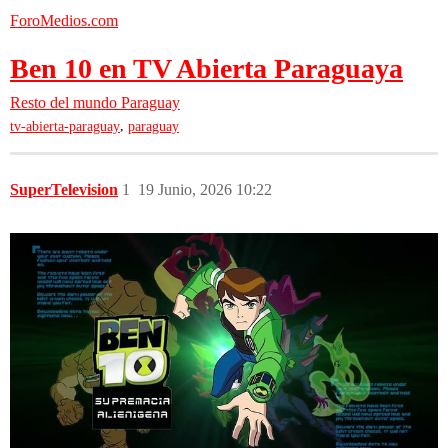
ForoMedios.com
Ben 10 en TV Abierta Paraguaya
Resto del mundo
Paraguay
,
tv-abierta-paraguay
paraguay
SuperTelevision
1
19 Junio, 2026 10:22