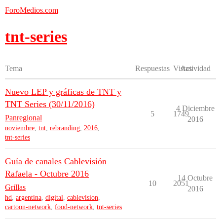
ForoMedios.com
tnt-series
Tema
Respuestas
Vistas
Actividad
Nuevo LEP y gráficas de TNT y
TNT Series (30/11/2016)
4 Diciembre
5
1749
Panregional
2016
noviembre
,
tnt
,
rebranding
,
2016
,
tnt-series
Guía de canales Cablevisión
Rafaela - Octubre 2016
14 Octubre
10
2051
Grillas
2016
hd
,
argentina
,
digital
,
cablevision
,
cartoon-network
,
food-network
,
tnt-series