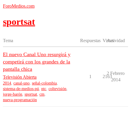
ForoMedios.com
sportsat
Tema
Respuestas
Vistas
Actividad
El nuevo Canal Uno resurgirá y
competirá con los grandes de la
pantalla chica
2 Febrero
1
2163
Televisión Abierta
2014
2014
,
canal-uno
,
señal-colombia
,
sistema-de-medios-pú
,
ntc
,
coltevisión
,
jorge-barón
,
sportsat
,
cm
,
nueva-programación