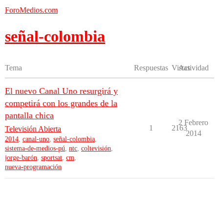
ForoMedios.com
señal-colombia
Tema
Respuestas
Vistas
Actividad
El nuevo Canal Uno resurgirá y
competirá con los grandes de la
pantalla chica
2 Febrero
1
2163
Televisión Abierta
2014
2014
,
canal-uno
,
señal-colombia
,
sistema-de-medios-pú
,
ntc
,
coltevisión
,
jorge-barón
,
sportsat
,
cm
,
nueva-programación