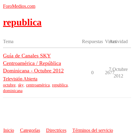
ForoMedios.com
republica
Tema
Respuestas
Vistas
Actividad
Guía de Canales SKY
Centroamérica / República
7 Octubre
Dominicana - Octubre 2012
0
2677
2012
Televisión Abierta
octubre
,
sky
,
centroamérica
,
republica
,
dominicana
Inicio
Categorías
Directrices
Términos del servicio