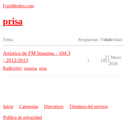
ForoMedios.com
prisa
Tema
Respuestas
Vistas
Actividad
Artística de FM Imagina - 104.3
27 Mayo
- 2012/2013
1
1413
2026
Radio
1043
,
imagina
,
prisa
Inicio
Categorías
Directrices
Términos del servicio
Política de privacidad