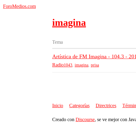
ForoMedios.com
imagina
Tema
Artística de FM Imagina - 104.3 - 20
Radio
1043
,
imagina
,
prisa
Inicio
Categorías
Directrices
Términ
Creado con
Discourse
, se ve mejor con Jav