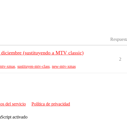
Respuest
 diciembre (sustituyendo a MTV classic)
2
mtv-xmas
,
sustituyen-mtv-class
,
new-mtv-xmas
os del servicio
Política de privacidad
aScript activado