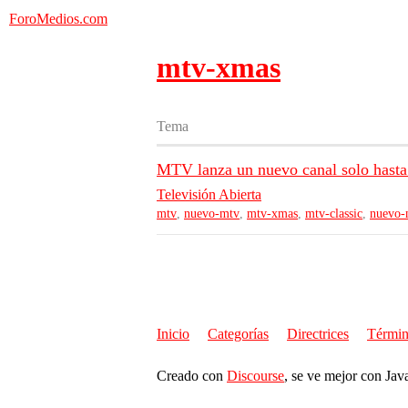
ForoMedios.com
mtv-xmas
Tema
MTV lanza un nuevo canal solo hasta
Televisión Abierta
mtv
,
nuevo-mtv
,
mtv-xmas
,
mtv-classic
,
nuevo-
Inicio
Categorías
Directrices
Términ
Creado con
Discourse
, se ve mejor con Jav