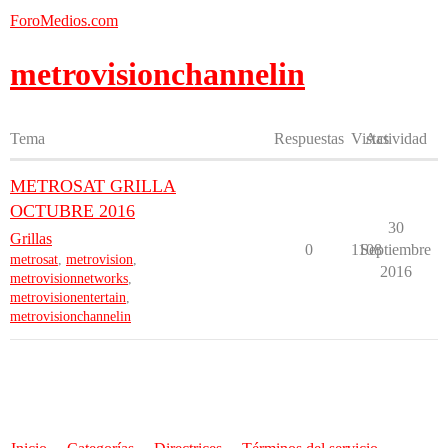
ForoMedios.com
metrovisionchannelin
Tema
Respuestas
Vistas
Actividad
METROSAT GRILLA
OCTUBRE 2016
30
Grillas
0
1108
Septiembre
metrosat
,
metrovision
,
2016
metrovisionnetworks
,
metrovisionentertain
,
metrovisionchannelin