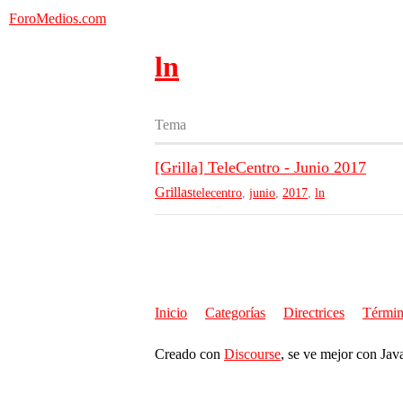
ForoMedios.com
ln
Tema
[Grilla] TeleCentro - Junio 2017
Grillas
telecentro
,
junio
,
2017
,
ln
Inicio
Categorías
Directrices
Términ
Creado con
Discourse
, se ve mejor con Jav