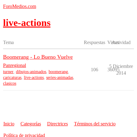
ForoMedios.com
live-actions
Tema
Respuestas
Vistas
Actividad
Boomerang - Lo Bueno Vuelve
Panregional
5 Diciembre
106
36095
turner
,
dibujos-animados
,
boomerang
,
2014
caricaturas
,
live-actions
,
series-animadas
,
clasicos
Inicio
Categorías
Directrices
Términos del servicio
Política de privacidad