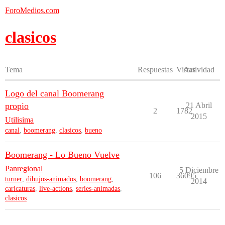
ForoMedios.com
clasicos
Tema
Respuestas
Vistas
Actividad
Logo del canal Boomerang
propio
21 Abril
2
1782
2015
Utilisima
canal
,
boomerang
,
clasicos
,
bueno
Boomerang - Lo Bueno Vuelve
Panregional
5 Diciembre
106
36095
turner
,
dibujos-animados
,
boomerang
,
2014
caricaturas
,
live-actions
,
series-animadas
,
clasicos