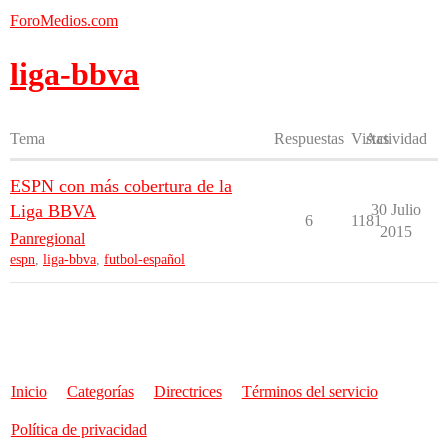
ForoMedios.com
liga-bbva
Tema
Respuestas
Vistas
Actividad
ESPN con más cobertura de la
Liga BBVA
30 Julio
6
1181
2015
Panregional
espn
,
liga-bbva
,
futbol-español
Inicio
Categorías
Directrices
Términos del servicio
Política de privacidad