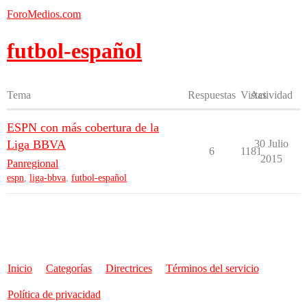
ForoMedios.com
futbol-español
Tema
Respuestas
Vistas
Actividad
ESPN con más cobertura de la
Liga BBVA
30 Julio
6
1181
2015
Panregional
espn
,
liga-bbva
,
futbol-español
Inicio
Categorías
Directrices
Términos del servicio
Política de privacidad