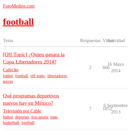
ForoMedios.com
football
Tema
Respuestas
Vistas
Actividad
[Off Topic] ¿Quien ganara la
Copa Libertadores 2014?
16 Mayo
2
666
Cafecito
2014
futbol
,
football
,
off-topic
,
libertadores
,
soccer
Qué programas deportivos
nuevos hay en México?
6 Septiembre
7
1852
Televisión por Cable
2013
futbol
,
deportes
,
fox-sports
,
espn
,
basketball
,
football