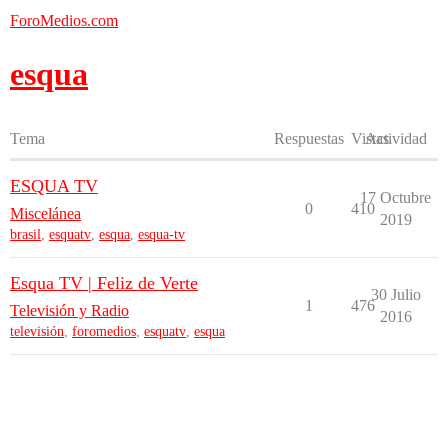
ForoMedios.com
esqua
Tema
Respuestas
Vistas
Actividad
ESQUA TV
17 Octubre
0
410
Miscelánea
2019
brasil
,
esquatv
,
esqua
,
esqua-tv
Esqua TV | Feliz de Verte
30 Julio
1
476
Televisión y Radio
2016
televisión
,
foromedios
,
esquatv
,
esqua