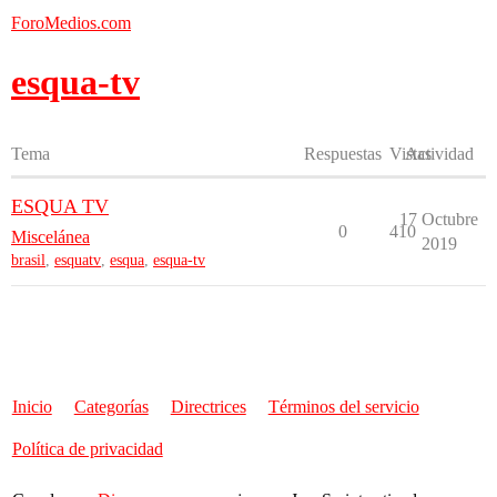
ForoMedios.com
esqua-tv
Tema
Respuestas
Vistas
Actividad
ESQUA TV
17 Octubre
0
410
Miscelánea
2019
brasil
,
esquatv
,
esqua
,
esqua-tv
Inicio
Categorías
Directrices
Términos del servicio
Política de privacidad