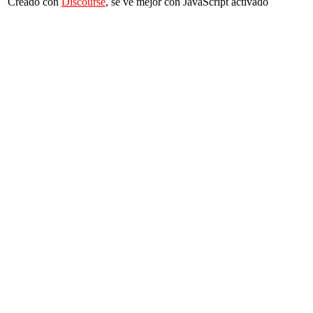
Creado con
Discourse
, se ve mejor con JavaScript activado