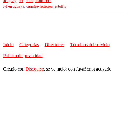
uruguay
,
tvf
,
blanqueamiento
,
tvf-uruguaya
,
canales-ficticios
,
ertelfic
Inicio
Categorías
Directrices
Términos del servicio
Política de privacidad
Creado con
Discourse
, se ve mejor con JavaScript activado