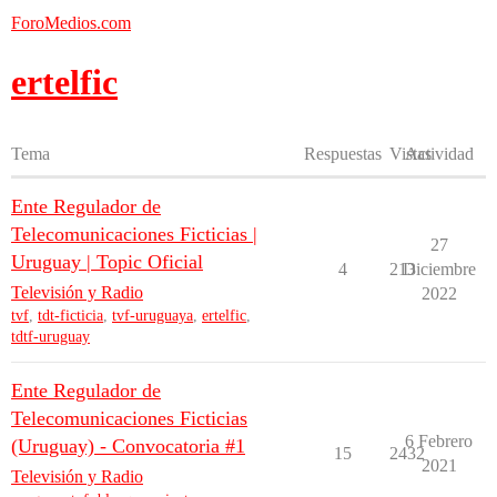
ForoMedios.com
ertelfic
Tema
Respuestas
Vistas
Actividad
Ente Regulador de
Telecomunicaciones Ficticias |
27
Uruguay | Topic Oficial
4
213
Diciembre
Televisión y Radio
2022
tvf
,
tdt-ficticia
,
tvf-uruguaya
,
ertelfic
,
tdtf-uruguay
Ente Regulador de
Telecomunicaciones Ficticias
6 Febrero
(Uruguay) - Convocatoria #1
15
2432
2021
Televisión y Radio