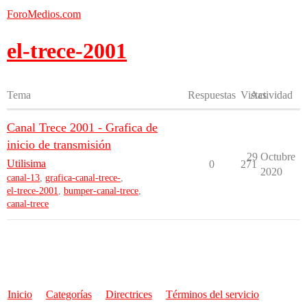
ForoMedios.com
el-trece-2001
Tema
Respuestas
Vistas
Actividad
Canal Trece 2001 - Grafica de
inicio de transmisión
29 Octubre
Utilisima
0
271
2020
canal-13
,
grafica-canal-trece-
,
el-trece-2001
,
bumper-canal-trece
,
canal-trece
Inicio
Categorías
Directrices
Términos del servicio