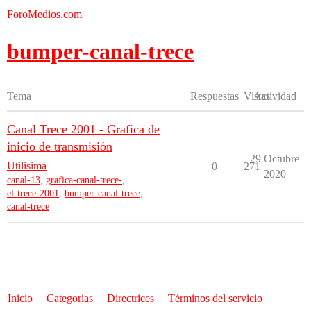
ForoMedios.com
bumper-canal-trece
Tema
Respuestas
Vistas
Actividad
Canal Trece 2001 - Grafica de
inicio de transmisión
29 Octubre
Utilisima
0
271
2020
canal-13
,
grafica-canal-trece-
,
el-trece-2001
,
bumper-canal-trece
,
canal-trece
Inicio
Categorías
Directrices
Términos del servicio