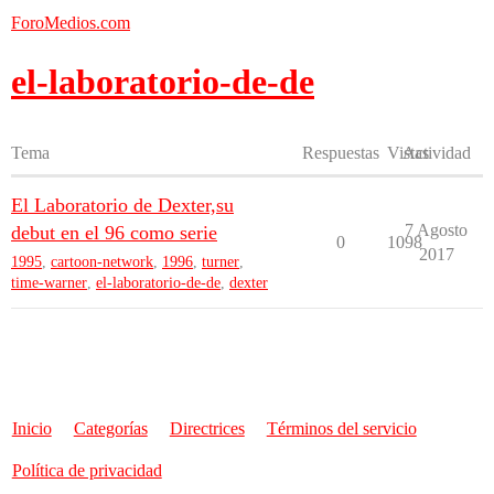
ForoMedios.com
el-laboratorio-de-de
Tema
Respuestas
Vistas
Actividad
El Laboratorio de Dexter,su
7 Agosto
debut en el 96 como serie
0
1098
2017
1995
,
cartoon-network
,
1996
,
turner
,
time-warner
,
el-laboratorio-de-de
,
dexter
Inicio
Categorías
Directrices
Términos del servicio
Política de privacidad