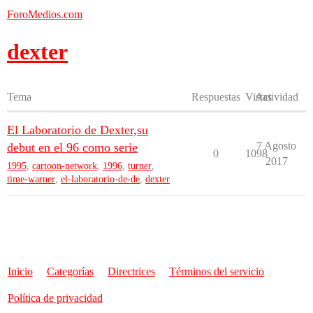
ForoMedios.com
dexter
Tema
Respuestas
Vistas
Actividad
El Laboratorio de Dexter,su
7 Agosto
debut en el 96 como serie
0
1098
2017
1995
,
cartoon-network
,
1996
,
turner
,
time-warner
,
el-laboratorio-de-de
,
dexter
Inicio
Categorías
Directrices
Términos del servicio
Política de privacidad