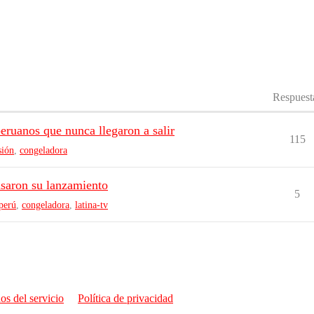
Respuest
eruanos que nunca llegaron a salir
115
sión
,
congeladora
asaron su lanzamiento
5
perú
,
congeladora
,
latina-tv
os del servicio
Política de privacidad