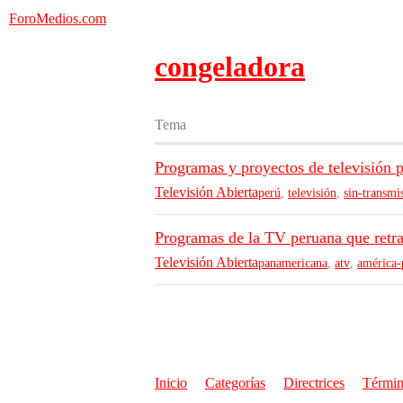
ForoMedios.com
congeladora
Tema
Programas y proyectos de televisión p
Televisión Abierta
perú
,
televisión
,
sin-transmi
Programas de la TV peruana que retr
Televisión Abierta
panamericana
,
atv
,
américa-
Inicio
Categorías
Directrices
Términ