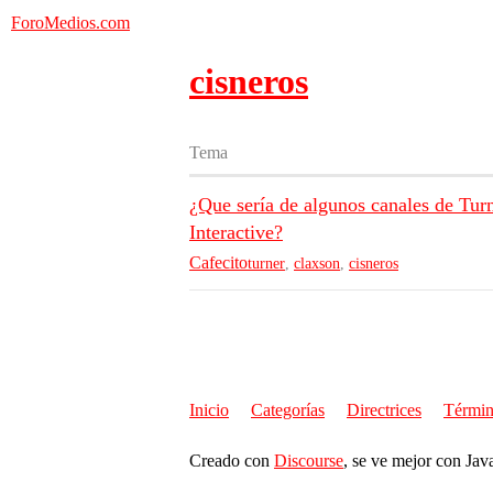
ForoMedios.com
cisneros
Tema
¿Que sería de algunos canales de Tur
Interactive?
Cafecito
turner
,
claxson
,
cisneros
Inicio
Categorías
Directrices
Términ
Creado con
Discourse
, se ve mejor con Jav