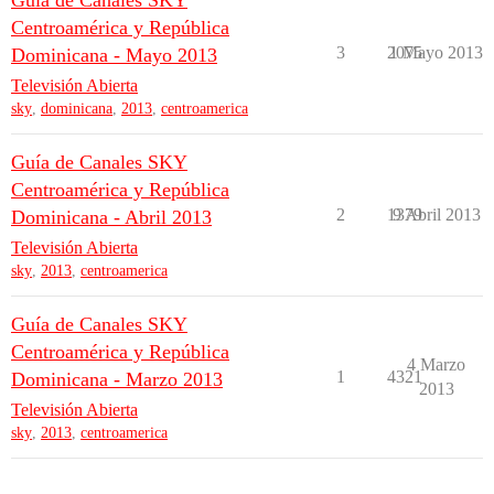
Guía de Canales SKY
Centroamérica y República
3
2075
1 Mayo 2013
Dominicana - Mayo 2013
Televisión Abierta
sky
,
dominicana
,
2013
,
centroamerica
Guía de Canales SKY
Centroamérica y República
2
1379
9 Abril 2013
Dominicana - Abril 2013
Televisión Abierta
sky
,
2013
,
centroamerica
Guía de Canales SKY
Centroamérica y República
4 Marzo
1
4321
Dominicana - Marzo 2013
2013
Televisión Abierta
sky
,
2013
,
centroamerica