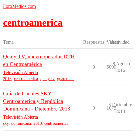
ForoMedios.com
centroamerica
Tema
Respuestas
Vistas
Actividad
Qualy TV, nuevo operador DTH
en Centroamérica
28 Agosto
9
5009
2016
Televisión Abierta
2013
,
centroamerica
,
qualy-tv
,
guatemala
Guía de Canales SKY
Centroamérica y República
3 Diciembre
0
1075
Dominicana - Diciembre 2013
2013
Televisión Abierta
sky
,
dominicana
,
2013
,
centroamerica