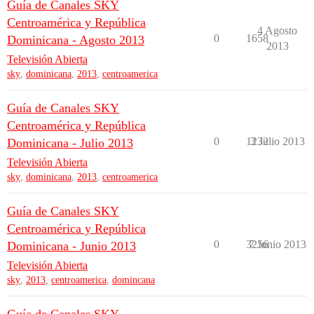
Guía de Canales SKY
Centroamérica y República
4 Agosto
0
1658
Dominicana - Agosto 2013
2013
Televisión Abierta
sky
,
dominicana
,
2013
,
centroamerica
Guía de Canales SKY
Centroamérica y República
0
1232
3 Julio 2013
Dominicana - Julio 2013
Televisión Abierta
sky
,
dominicana
,
2013
,
centroamerica
Guía de Canales SKY
Centroamérica y República
0
3256
7 Junio 2013
Dominicana - Junio 2013
Televisión Abierta
sky
,
2013
,
centroamerica
,
domincana