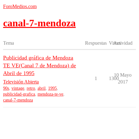
ForoMedios.com
canal-7-mendoza
Tema
Respuestas
Vistas
Actividad
Publicidad gráfica de Mendoza
TE VE(Canal 7 de Mendoza) de
Abril de 1995
10 Mayo
1
1300
Televisión Abierta
2017
90s
,
vintage
,
retro
,
abril
,
1995
,
publicidad-grafica
,
mendoza-te-ve
,
canal-7-mendoza