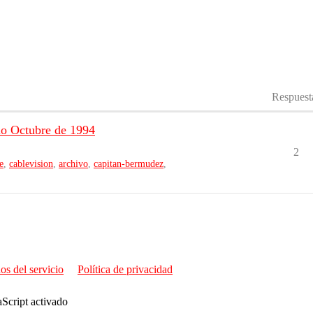
Respuest
io Octubre de 1994
2
e
,
cablevision
,
archivo
,
capitan-bermudez
,
os del servicio
Política de privacidad
aScript activado