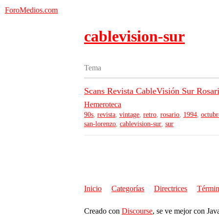
ForoMedios.com
cablevision-sur
Tema
Scans Revista CableVisión Sur Rosar
Hemeroteca
90s
,
revista
,
vintage
,
retro
,
rosario
,
1994
,
octubr
san-lorenzo
,
cablevision-sur
,
sur
Inicio
Categorías
Directrices
Términ
Creado con
Discourse
, se ve mejor con Jav