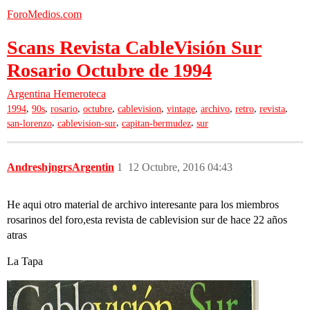
ForoMedios.com
Scans Revista CableVisión Sur
Rosario Octubre de 1994
Argentina
Hemeroteca
,
,
,
,
,
,
,
,
,
1994
90s
rosario
octubre
cablevision
vintage
archivo
retro
revista
,
,
,
san-lorenzo
cablevision-sur
capitan-bermudez
sur
AndreshjngrsArgentin
1
12 Octubre, 2016 04:43
He aqui otro material de archivo interesante para los miembros
rosarinos del foro,esta revista de cablevision sur de hace 22 años
atras
La Tapa