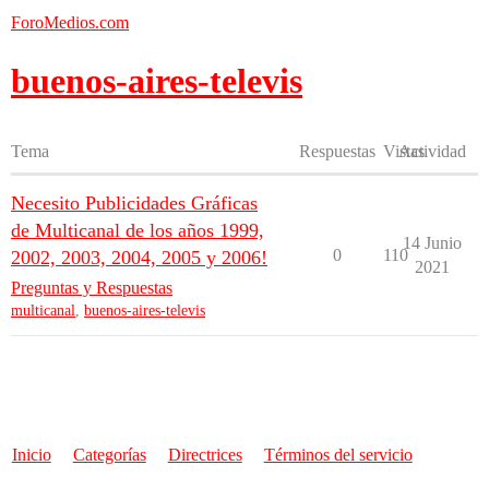
ForoMedios.com
buenos-aires-televis
Tema
Respuestas
Vistas
Actividad
Necesito Publicidades Gráficas
de Multicanal de los años 1999,
14 Junio
0
110
2002, 2003, 2004, 2005 y 2006!
2021
Preguntas y Respuestas
multicanal
,
buenos-aires-televis
Inicio
Categorías
Directrices
Términos del servicio