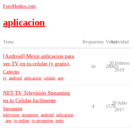
ForoMedios.com
aplicacion
Tema
Respuestas
Vistas
Actividad
[Android] Mejor aplicacion para
ver TV en tu celular (y gratis).
20 Febrero
16
28065
2019
Cafecito
tv
,
android
,
aplicacion
,
celular
,
app
NET-TV Televisión Streaming
en tu Celular facilmente
26 Julio
4
1578
Streaming
2017
television
,
streaming
,
android
,
aplicacion
,
app
,
tv-online
,
tv-streaming
,
nettv