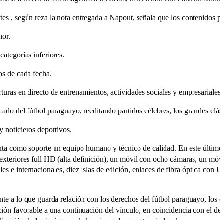
tes , según reza la nota entregada a Napout, señala que los contenidos p
nor.
categorías inferiores.
s de cada fecha.
rturas en directo de entrenamientos, actividades sociales y empresariales
ado del fútbol paraguayo, reeditando partidos célebres, los grandes cl
y noticieros deportivos.
nta como soporte un equipo humano y técnico de calidad. En este últi
exteriores full HD (alta definición), un móvil con ocho cámaras, un móvi
les e internacionales, diez islas de edición, enlaces de fibra óptica con 
e a lo que guarda relación con los derechos del fútbol paraguayo, los c
n favorable a una continuación del vínculo, en coincidencia con el des