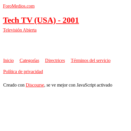
ForoMedios.com
Tech TV (USA) - 2001
Televisión Abierta
Inicio
Categorías
Directrices
Términos del servicio
Política de privacidad
Creado con
Discourse
, se ve mejor con JavaScript activado