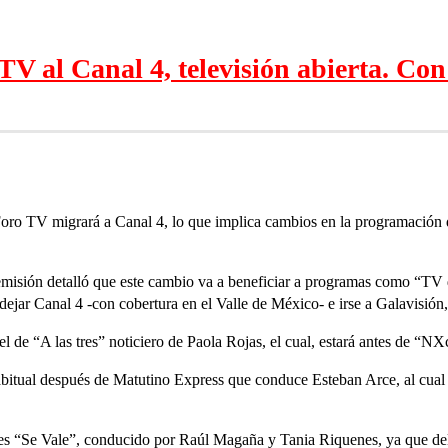
V al Canal 4, televisión abierta. Co
Foro TV migrará a Canal 4, lo que implica cambios en la programación 
a emisión detalló que este cambio va a beneficiar a programas como “T
ejar Canal 4 -con cobertura en el Valle de México- e irse a Galavisión
l de “A las tres” noticiero de Paola Rojas, el cual, estará antes de “NX
itual después de Matutino Express que conduce Esteban Arce, al cual s
 es “Se Vale”, conducido por Raúl Magaña y Tania Riquenes, ya que del 4