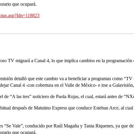
horario que ocupará.
otas.asp?Idn=118823
Foro TV migrará a Canal 4, lo que implica cambios en la programación 
a emisión detalló que este cambio va a beneficiar a programas como “T
ejar Canal 4 -con cobertura en el Valle de México- e irse a Galavisión
l de “A las tres” noticiero de Paola Rojas, el cual, estará antes de “NX
itual después de Matutino Express que conduce Esteban Arce, al cual s
 es “Se Vale”, conducido por Raúl Magaña y Tania Riquenes, ya que del 4
horario que ocupará.