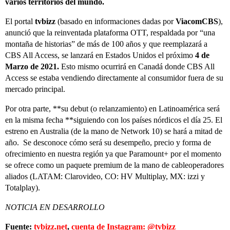
varios territorios del mundo.
El portal
tvbizz
(basado en informaciones dadas por
ViacomCBS
),
anunció que la reinventada plataforma OTT, respaldada por “una
montaña de historias” de más de 100 años y que reemplazará a
CBS All Access, se lanzará en Estados Unidos el próximo
4 de
Marzo de 2021.
Esto mismo ocurrirá en Canadá donde CBS All
Access se estaba vendiendo directamente al consumidor fuera de su
mercado principal.
Por otra parte, **su debut (o relanzamiento) en Latinoamérica será
en la misma fecha **siguiendo con los países nórdicos el día 25. El
estreno en Australia (de la mano de Network 10) se hará a mitad de
año. Se desconoce cómo será su desempeño, precio y forma de
ofrecimiento en nuestra región ya que Paramount+ por el momento
se ofrece como un paquete premium de la mano de cableoperadores
aliados (LATAM: Clarovideo, CO: HV Multiplay, MX: izzi y
Totalplay).
NOTICIA EN DESARROLLO
Fuente:
tvbizz.net
,
cuenta de Instagram: @tvbizz