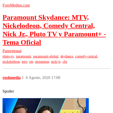
ForoMedios.com
Paramount Skydance: MTV,
Nickelodeon, Comedy Central,
Nick Jr., Pluto TV y Paramount+ -
Tema Oficial
Panregional
,
,
,
,
,
pluto-tv
paramount
paramount-global
skydance
comedy-central
,
,
,
,
,
nickelodeon
mtv
ott
streaming
nick-jr
cbs
rushmedia
1
6 Agosto, 2020 17:08
Spoiler