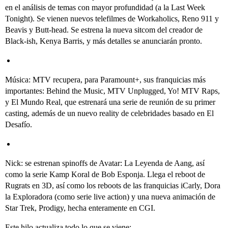
en el análisis de temas con mayor profundidad (a la Last Week
Tonight). Se vienen nuevos telefilmes de Workaholics, Reno 911 y
Beavis y Butt-head. Se estrena la nueva sitcom del creador de
Black-ish, Kenya Barris, y más detalles se anunciarán pronto.
Música: MTV recupera, para Paramount+, sus franquicias más
importantes: Behind the Music, MTV Unplugged, Yo! MTV Raps,
y El Mundo Real, que estrenará una serie de reunión de su primer
casting, además de un nuevo reality de celebridades basado en El
Desafío.
Nick: se estrenan spinoffs de Avatar: La Leyenda de Aang, así
como la serie Kamp Koral de Bob Esponja. Llega el reboot de
Rugrats en 3D, así como los reboots de las franquicias iCarly, Dora
la Exploradora (como serie live action) y una nueva animación de
Star Trek, Prodigy, hecha enteramente en CGI.
Este hilo actualiza todo lo que se viene: