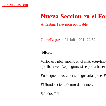
ForoMedios.com
Nueva Seccion en el Fo
Argentina
Televisión por Cable
JaimeLopez
1
31 Julio, 2011 22:52
[b]Hola.
Varios usuarios anoche en el chat, estuvimo
que iba a ver. Le pregunte si se podia hace
En si, queremos saber si te gustaria que el
El Sondeo cierra dentro de un mes.
Saludos.[/b]