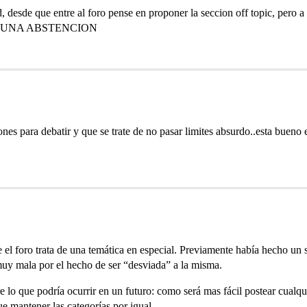
sde que entre al foro pense en proponer la seccion off topic, pero a
o ES UNA ABSTENCION
nes para debatir y que se trate de no pasar limites absurdo..esta bueno
el foro trata de una temática en especial. Previamente había hecho un
 muy mala por el hecho de ser “desviada” a la misma.
o que podría ocurrir en un futuro: como será mas fácil postear cualquie
e mantener las categorías por igual.