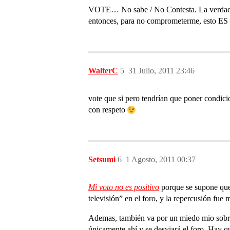
VOTE… No sabe / No Contesta. La verdad, de
entonces, para no comprometerme, est
WalterC
5
31 Julio, 2011 23:46
vote que si pero tendrían que poner condicio
con respeto
Setsumi
6
1 Agosto, 2011 00:37
Mi voto no es positivo
porque se supone que 
televisión” en el foro, y la repercusión fue
Ademas, también va por un miedo mio sobre l
únicamente ahí y se desviará el foro. Hay qu