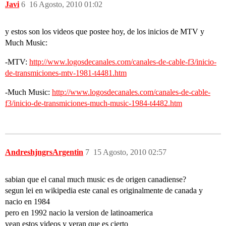
Javi
6
16 Agosto, 2010 01:02
y estos son los videos que postee hoy, de los inicios de MTV y
Much Music:
-MTV:
http://www.logosdecanales.com/canales-de-cable-f3/inicio-
de-transmiciones-mtv-1981-t4481.htm
-Much Music:
http://www.logosdecanales.com/canales-de-cable-
f3/inicio-de-transmiciones-much-music-1984-t4482.htm
AndreshjngrsArgentin
7
15 Agosto, 2010 02:57
sabian que el canal much music es de origen canadiense?
segun lei en wikipedia este canal es originalmente de canada y
nacio en 1984
pero en 1992 nacio la version de latinoamerica
vean estos videos y veran que es cierto