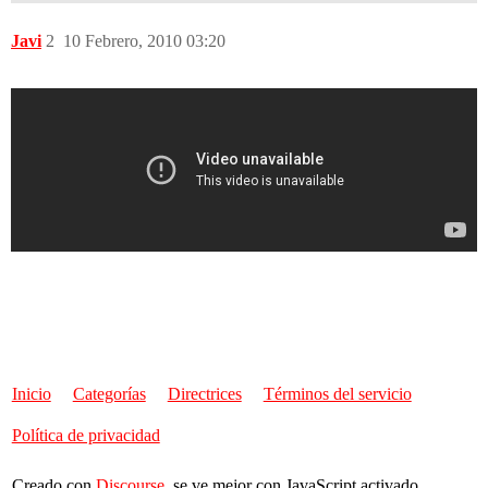
Javi
2
10 Febrero, 2010 03:20
Inicio
Categorías
Directrices
Términos del servicio
Política de privacidad
Creado con
Discourse
, se ve mejor con JavaScript activado