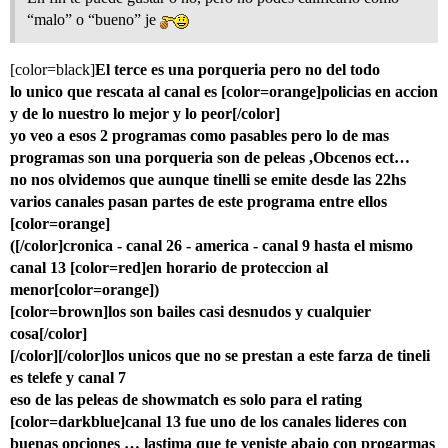
“malo” o “bueno” je
[color=black]
El terce es una porqueria pero no del todo
lo unico que rescata al canal es [color=orange]policias en accion
y de lo nuestro lo mejor y lo peor[/color]
yo veo a esos 2 programas como pasables pero lo de mas
programas son una porqueria son de peleas ,Obcenos ect…
no nos olvidemos que aunque tinelli se emite desde las 22hs
varios canales pasan partes de este programa entre ellos
[color=orange]
([/color]cronica - canal 26 - america - canal 9 hasta el mismo
canal 13 [color=red]en horario de proteccion al
menor[color=orange])
[color=brown]los son bailes casi desnudos y cualquier
cosa[/color]
[/color][/color]los unicos que no se prestan a este farza de tineli
es telefe y canal 7
eso de las peleas de showmatch es solo para el rating
[color=darkblue]canal 13 fue uno de los canales lideres con
buenas opciones … lastima que te veniste abajo con progarmas