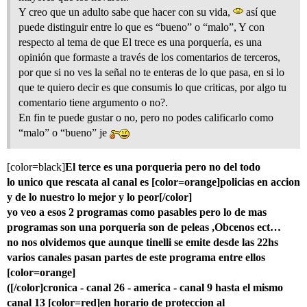
Y creo que un adulto sabe que hacer con su vida,
así que
puede distinguir entre lo que es “bueno” o “malo”, Y con
respecto al tema de que El trece es una porquería, es una
opinión que formaste a través de los comentarios de terceros,
por que si no ves la señal no te enteras de lo que pasa, en si lo
que te quiero decir es que consumis lo que criticas, por algo tu
comentario tiene argumento o no?.
En fin te puede gustar o no, pero no podes calificarlo como
“malo” o “bueno” je
[color=black]
El terce es una porqueria pero no del todo
lo unico que rescata al canal es [color=orange]policias en accion
y de lo nuestro lo mejor y lo peor[/color]
yo veo a esos 2 programas como pasables pero lo de mas
programas son una porqueria son de peleas ,Obcenos ect…
no nos olvidemos que aunque tinelli se emite desde las 22hs
varios canales pasan partes de este programa entre ellos
[color=orange]
([/color]cronica - canal 26 - america - canal 9 hasta el mismo
canal 13 [color=red]en horario de proteccion al