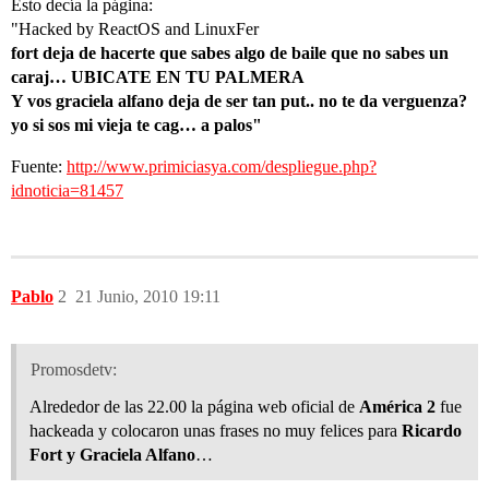
Esto decía la página:
"Hacked by ReactOS and LinuxFer
fort deja de hacerte que sabes algo de baile que no sabes un
caraj… UBICATE EN TU PALMERA
Y vos graciela alfano deja de ser tan put.. no te da verguenza?
yo si sos mi vieja te cag… a palos"
Fuente:
http://www.primiciasya.com/despliegue.php?
idnoticia=81457
Pablo
2
21 Junio, 2010 19:11
Promosdetv:
Alrededor de las 22.00 la página web oficial de
América 2
fue
hackeada y colocaron unas frases no muy felices para
Ricardo
Fort y Graciela Alfano
…