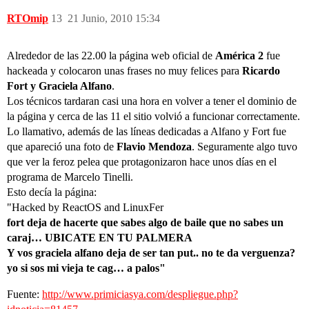
RTOmip
13
21 Junio, 2010 15:34
Alrededor de las 22.00 la página web oficial de
América 2
fue
hackeada y colocaron unas frases no muy felices para
Ricardo
Fort y Graciela Alfano
.
Los técnicos tardaran casi una hora en volver a tener el dominio de
la página y cerca de las 11 el sitio volvió a funcionar correctamente.
Lo llamativo, además de las líneas dedicadas a Alfano y Fort fue
que apareció una foto de
Flavio Mendoza
. Seguramente algo tuvo
que ver la feroz pelea que protagonizaron hace unos días en el
programa de Marcelo Tinelli.
Esto decía la página:
"Hacked by ReactOS and LinuxFer
fort deja de hacerte que sabes algo de baile que no sabes un
caraj… UBICATE EN TU PALMERA
Y vos graciela alfano deja de ser tan put.. no te da verguenza?
yo si sos mi vieja te cag… a palos"
Fuente:
http://www.primiciasya.com/despliegue.php?