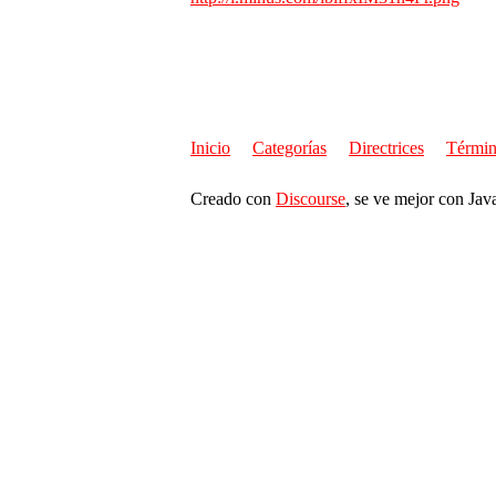
Inicio
Categorías
Directrices
Términ
Creado con
Discourse
, se ve mejor con Jav