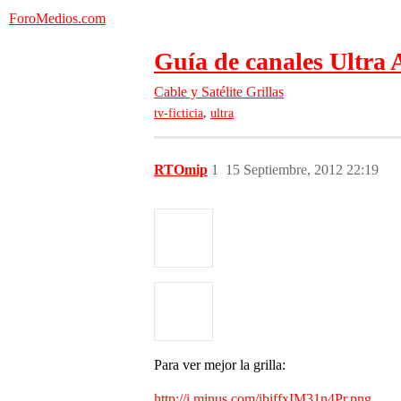
ForoMedios.com
Guía de canales Ultra 
Cable y Satélite
Grillas
,
tv-ficticia
ultra
RTOmip
1
15 Septiembre, 2012 22:19
Para ver mejor la grilla:
http://i.minus.com/ibiffxIM31n4Pr.png