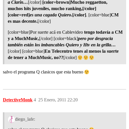
a Clarín…
[/color]
[color=brown]Mucho reggaetton,
muchos hits juveniles, mucho ranking,[/color]
[color=red]
es una cagada Quiero.
[/color]
. [color=blue]
CM
es mas decente.
[/color]
[color=blue]Por suerte acá en Cablevideo
tengo todavía a CM
y a MuchMusic,
[/color] [color=black]
pero por desgracia
también están los imbancables Quiero y Htv en la grilla…
[/color] [color=blue]
En Telecentro tenes al menos la suerte
de tener a MuchMusic, no??
[/color]
salvo el programa Q clasicos que esta bueno
DetectiveMonk
4
25 Enero, 2011 22:20
diego_lafe: