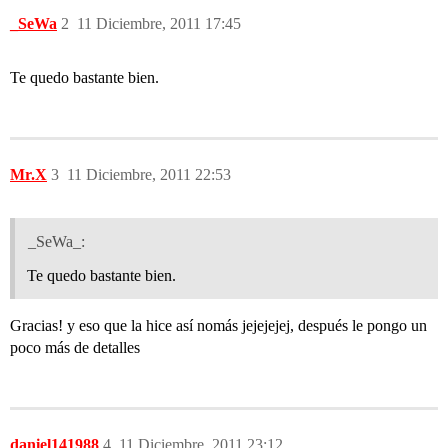
_SeWa
2
11 Diciembre, 2011 17:45
Te quedo bastante bien.
Mr.X
3
11 Diciembre, 2011 22:53
_SeWa_:
Te quedo bastante bien.
Gracias! y eso que la hice así nomás jejejejej, después le pongo un
poco más de detalles
daniel141988
4
11 Diciembre, 2011 23:12