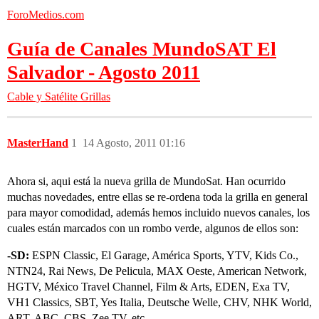
ForoMedios.com
Guía de Canales MundoSAT El
Salvador - Agosto 2011
Cable y Satélite
Grillas
MasterHand
1
14 Agosto, 2011 01:16
Ahora si, aqui está la nueva grilla de MundoSat. Han ocurrido
muchas novedades, entre ellas se re-ordena toda la grilla en general
para mayor comodidad, además hemos incluido nuevos canales, los
cuales están marcados con un rombo verde, algunos de ellos son:
-SD:
ESPN Classic, El Garage, América Sports, YTV, Kids Co.,
NTN24, Rai News, De Pelicula, MAX Oeste, American Network,
HGTV, México Travel Channel, Film & Arts, EDEN, Exa TV,
VH1 Classics, SBT, Yes Italia, Deutsche Welle, CHV, NHK World,
ART, ABC, CBS, Zee TV, etc…