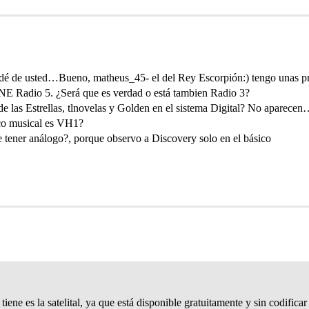
rdé de usted…Bueno, matheus_45- el del Rey Escorpión:) tengo unas 
 RNE Radio 5. ¿Será que es verdad o está tambien Radio 3?
e las Estrellas, tlnovelas y Golden en el sistema Digital? No aparece
ico musical es VH1?
 tener análogo?, porque observo a Discovery solo en el básico
ene es la satelital, ya que está disponible gratuitamente y sin codificar v