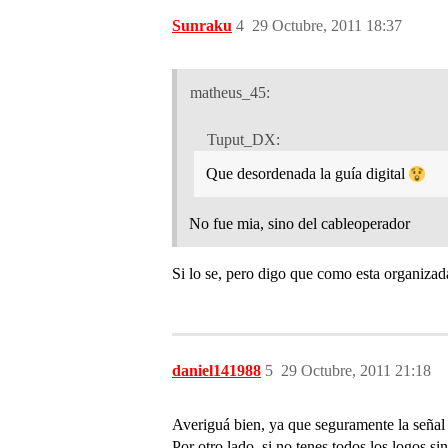
Sunraku
4
29 Octubre, 2011 18:37
matheus_45:
Tuput_DX:
Que desordenada la guía digital
No fue mia, sino del cableoperador
Si lo se, pero digo que como esta organizada
daniel141988
5
29 Octubre, 2011 21:18
Averiguá bien, ya que seguramente la señal
Por otro lado, si no tenes todos los logos s