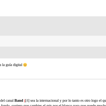
 la guía digital
 del canal
Band
i
[/i] sea la internacional y por lo tanto es otro logo el q
in fondo, sugiero que cambies el gris por el blanco para que quede mucho